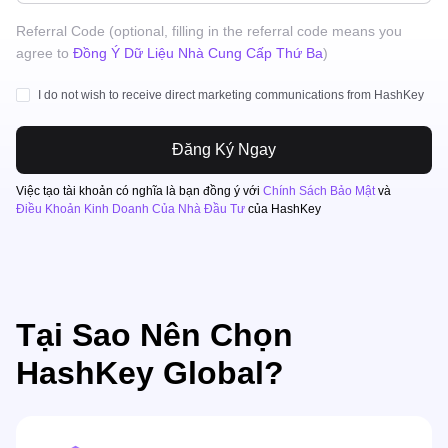
Referral Code (optional, filling in the referral code means you
agree to
Đồng Ý Dữ Liệu Nhà Cung Cấp Thứ Ba
)
I do not wish to receive direct marketing communications from HashKey
Đăng Ký Ngay
Việc tạo tài khoản có nghĩa là bạn đồng ý với
Chính Sách Bảo Mật
và
Điều Khoản Kinh Doanh Của Nhà Đầu Tư
của HashKey
Tại Sao Nên Chọn
HashKey Global?